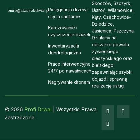
Skoczów, Szczyrk,
Pielęgnacja drzew i
Ustroń, Wilamowice,
biuro@staszekdrwal.pl
cięcia sanitarne
Kęty, Czechowice-
Dziedzice,
Karczowanie i
Jasienica, Pszczyna.
czyszczenie działek
Działamy na
obszarze powiatu
Inwentaryzacja
żywieckiego,
dendrologiczna
cieszyńskiego oraz
Prace interwencyjne
bielskiego,
24/7 po nawałnicach
zapewniając szybki
dojazd i sprawną
Nagrywanie dronem
realizację usług.
© 2026
Profi Drwal
| Wszystkie Prawa
Zastrzeżone.