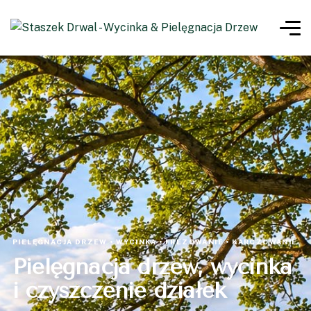
PIELĘGNACJA DRZEW • WYCINKA • FREZOWANIE • KARCZOWANIE
Pielęgnacja drzew, wycinka
i czyszczenie działek