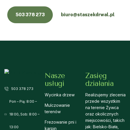
503 378 273
biuro@staszekdrwal.pl
Nasze
Zasięg
usługi
działania
503 378 273
Wycinka drzew
Realizujemy zlecenia
przede wszystkim
Pon – Pią: 8:00 –
Mulczowanie
na terenie Żywca
terenów
oraz okolicznych
18:00, Sob: 8:00 –
miejscowości, takich
Frezowanie pni i
jak: Bielsko-Biała,
13:00
karpin