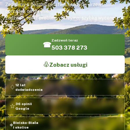
Zadbamy o bezpieczeństwo, kondycję drzew i
porządek na terenie.
Zadzwoń, opisz problem i otrzymaj szybką wycenę
prac.
Zadzwoń teraz
☎
503 378 273
♧
Zobacz usługi
12 lat
♢
doświadczenia
36 opinii
☆
Google
Bielsko-Biała
⌖
i okolice