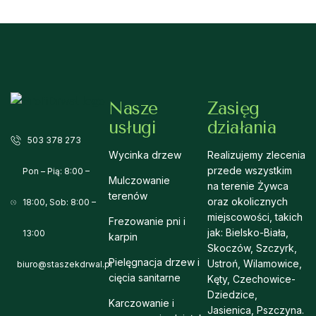
Nasze
Zasięg
usługi
działania
503 378 273
Wycinka drzew
Realizujemy zlecenia
przede wszystkim
Pon – Pią: 8:00 –
Mulczowanie
na terenie Żywca
terenów
oraz okolicznych
18:00, Sob: 8:00 –
miejscowości, takich
Frezowanie pni i
jak: Bielsko-Biała,
13:00
karpin
Skoczów, Szczyrk,
Pielęgnacja drzew i
Ustroń, Wilamowice,
biuro@staszekdrwal.pl
cięcia sanitarne
Kęty, Czechowice-
Dziedzice,
Karczowanie i
Jasienica, Pszczyna.