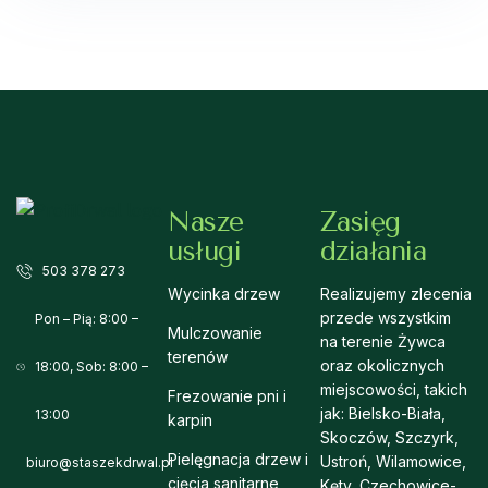
Nasze
Zasięg
usługi
działania
503 378 273
Wycinka drzew
Realizujemy zlecenia
przede wszystkim
Pon – Pią: 8:00 –
Mulczowanie
na terenie Żywca
terenów
oraz okolicznych
18:00, Sob: 8:00 –
miejscowości, takich
Frezowanie pni i
jak: Bielsko-Biała,
13:00
karpin
Skoczów, Szczyrk,
Pielęgnacja drzew i
Ustroń, Wilamowice,
biuro@staszekdrwal.pl
cięcia sanitarne
Kęty, Czechowice-